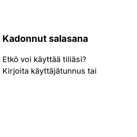
Kadonnut salasana
Etkö voi käyttää tiliäsi?
Kirjoita käyttäjätunnus tai
sähköpostiosoite. Sinulle
lähetetään sähköpostilla
linkki, jota painamalla pääset
asettamaan uuden
salasanan.