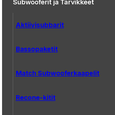
Subwooferit ja Tarvikkeet
Aktiivisubbarit
Bassopaketit
Match Subwooferkaapelit
Recone-kitit