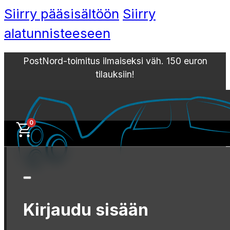
Siirry pääsisältöön
Siirry
alatunnisteeseen
PostNord-toimitus ilmaiseksi väh. 150 euron
tilauksiin!
0
Kirjaudu sisään