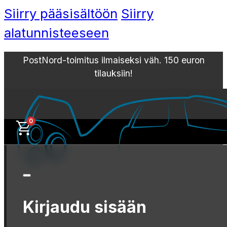
Siirry pääsisältöön
Siirry
alatunnisteeseen
PostNord-toimitus ilmaiseksi väh. 150 euron
tilauksiin!
0
Kirjaudu sisään