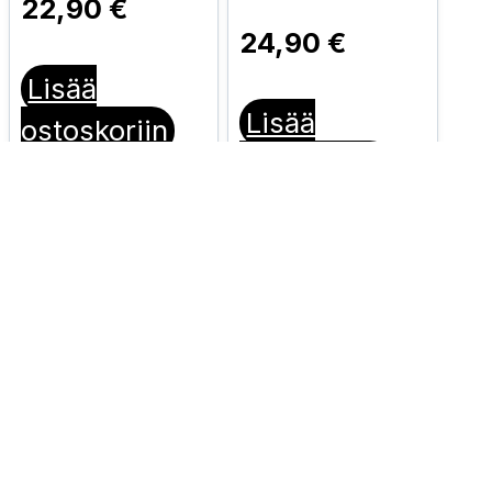
22,90
€
24,90
€
Lisää
Lisää
ostoskoriin
ostoskoriin
Comfort Mat
Comfort Mat
Comfort Mat
Comfort Mat
Aerospace VOLT
Aerospace
vaimennusmatto
PULSAR
(2,5 mm)
vaimennusmatto
HUIPPU-
(5mm) HUIPPU-
UUTUUS!!!
UUTUUS!!!