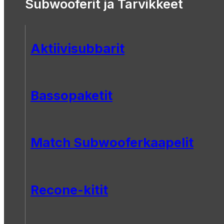
Subwooferit ja Tarvikkeet
Aktiivisubbarit
Bassopaketit
Match Subwooferkaapelit
Recone-kitit