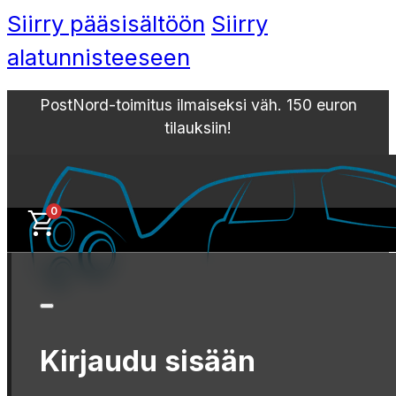
Siirry pääsisältöön
Siirry
alatunnisteeseen
PostNord-toimitus ilmaiseksi väh. 150 euron
tilauksiin!
0
Kirjaudu sisään