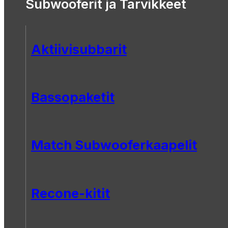
Subwooferit ja Tarvikkeet
Aktiivisubbarit
Bassopaketit
Match Subwooferkaapelit
Recone-kitit